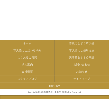
ホーム
喜肌のしずく華天優
華天優のこだわり成分
華天優のご使用方法
よくあるご質問
美幸館おすすめ商品
求人案内
お問い合わせ
会社概要
お知らせ
スタッフブログ
サイトマップ
The Plow
Copyright (C) 2026 株式会社美幸館. All Rights Reserved.
モバイル
PC