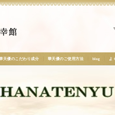
華天優のこだわり成分
華天優のご使用方法
blog
よ